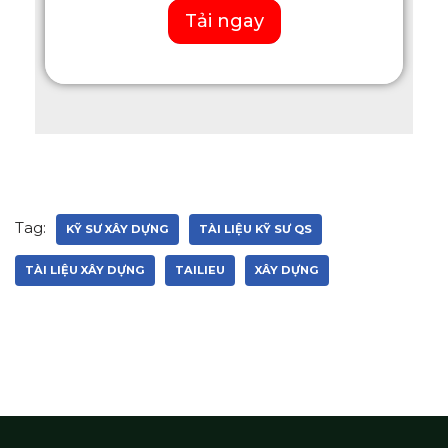
Tải ngay
Tag:
KỸ SƯ XÂY DỰNG
TÀI LIỆU KỸ SƯ QS
TÀI LIỆU XÂY DỰNG
TAILIEU
XÂY DỰNG