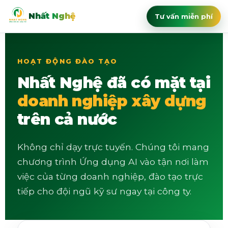
Nhất Nghệ
Tư vấn miễn phí
Chuyển
tới
nội
HOẠT ĐỘNG ĐÀO TẠO
dung
Nhất Nghệ đã có mặt tại
doanh nghiệp xây dựng
trên cả nước
Không chỉ dạy trực tuyến. Chúng tôi mang
chương trình Ứng dụng AI vào tận nơi làm
việc của từng doanh nghiệp, đào tạo trực
tiếp cho đội ngũ kỹ sư ngay tại công ty.