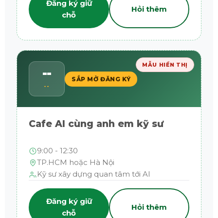
Đăng ký giữ
Hỏi thêm
chỗ
MẪU HIỂN THỊ
--
SẮP MỞ ĐĂNG KÝ
--
Cafe AI cùng anh em kỹ sư
9:00 - 12:30
TP.HCM hoặc Hà Nội
Kỹ sư xây dựng quan tâm tới AI
Đăng ký giữ
Hỏi thêm
chỗ