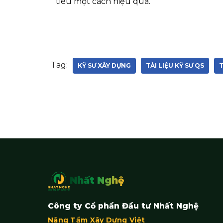
tiêu một cách hiệu quả.
Tag:
KỸ SƯ XÂY DỰNG
TÀI LIỆU KỸ SƯ QS
T
Nhất Nghệ
Công ty Cổ phần Đầu tư Nhất Nghệ
Nâng Tầm Xây Dựng Việt