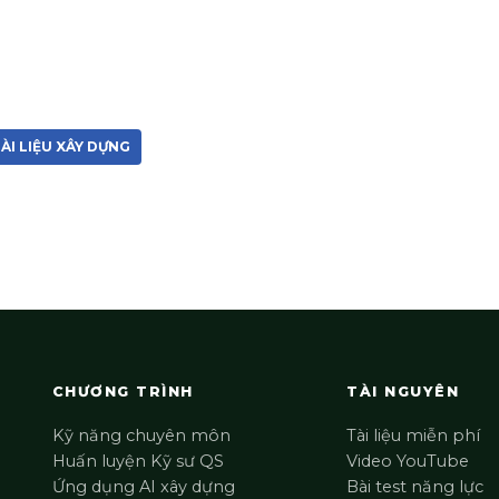
ÀI LIỆU XÂY DỰNG
CHƯƠNG TRÌNH
TÀI NGUYÊN
Kỹ năng chuyên môn
Tài liệu miễn phí
Huấn luyện Kỹ sư QS
Video YouTube
Ứng dụng AI xây dựng
Bài test năng lực