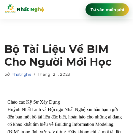
Nhất Nghệ
Tư vấn miễn phí
Chuyển
tới
nội
dung
Bộ Tài Liệu Về BIM
Cho Người Mới Học
bởi
nhatnghe
Tháng 12 1, 2023
Chào các Kỹ Sư Xây Dựng
Huỳnh Nhất Linh và Đội ngũ Nhất Nghệ xin hân hạnh gửi
đến bạn một bộ tài liệu đặc biệt, hoàn hảo cho những ai đang
có khao khát tìm hiểu về Building Information Modeling
(BIM) trong lĩnh vực xây dựng. Đây không chỉ là một tài liệu,