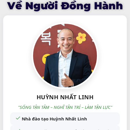
Về Người Đồng Hành
HUỲNH NHẤT LINH
"SỐNG TẬN TÂM – NGHĨ TẬN TRÍ – LÀM TẬN LỰC"
Nhà đào tạo Huỳnh Nhất Linh