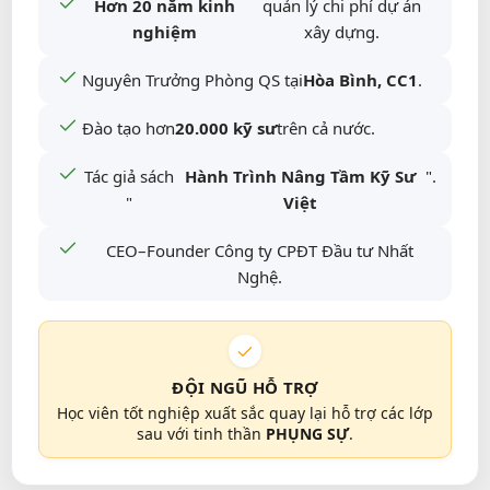
Hơn 20 năm kinh
quản lý chi phí dự án
nghiệm
xây dựng.
Nguyên Trưởng Phòng QS tại
Hòa Bình, CC1
.
Đào tạo hơn
20.000 kỹ sư
trên cả nước.
Tác giả sách
Hành Trình Nâng Tầm Kỹ Sư
".
"
Việt
CEO–Founder Công ty CPĐT Đầu tư Nhất
Nghệ.
ĐỘI NGŨ HỖ TRỢ
Học viên tốt nghiệp xuất sắc quay lại hỗ trợ các lớp
sau với tinh thần
PHỤNG SỰ
.