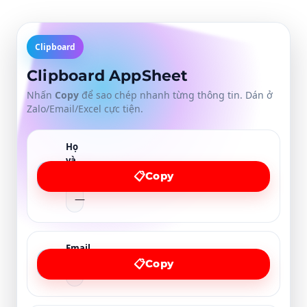
Clipboard
Clipboard AppSheet
Nhấn
Copy
để sao chép nhanh từng thông tin. Dán ở
Zalo/Email/Excel cực tiện.
Họ
và
👤
tên
Copy
📋
—
Email
✉️
Copy
📋
—