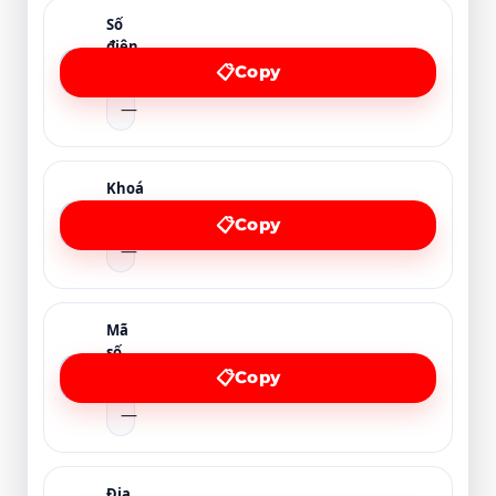
Số
điện
📞
thoại
Copy
📋
—
Khoá
học
🎓
Copy
📋
—
Mã
số
🧾
thuế
Copy
📋
—
Địa